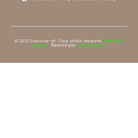
© 2022 fourcroy-pf. Tous droits réservés.
Mentions
légales.
Réalisé par
Lead4France