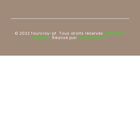
© 2022 fourcroy-pf. Tous droits réservés.
Mentions
légales.
Réalisé par
Lead4France