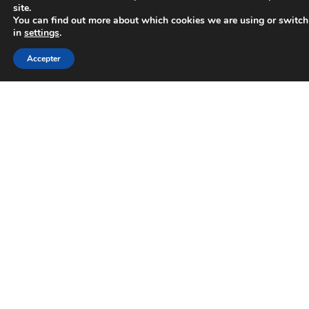
site.
You can find out more about which cookies we are using or switch
in
settings
.
Accepter
En cochant cette case, vous acceptez que vos
informations soient utilisées par l'entreprise pour
traiter votre demande
Envoyer