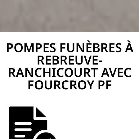
POMPES FUNÈBRES À
PF Fourcroy
REBREUVE-
RANCHICOURT AVEC
FOURCROY PF