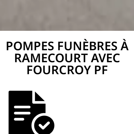
POMPES FUNÈBRES À
PF Fourcroy
RAMECOURT AVEC
FOURCROY PF