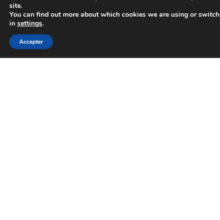
site.
You can find out more about which cookies we are using or switch
in
settings
.
Accepter
En cochant cette case, vous acceptez que vos
informations soient utilisées par l'entreprise pour
traiter votre demande
Envoyer