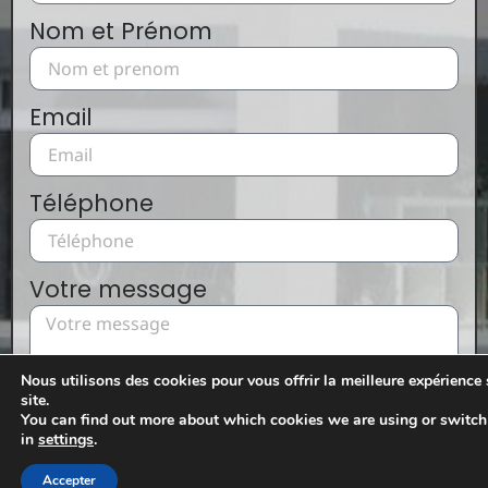
Nom et Prénom
Email
Téléphone
Votre message
Nous utilisons des cookies pour vous offrir la meilleure expérience 
site.
You can find out more about which cookies we are using or switch
in
settings
.
En cochant cette case, vous acceptez que vos
informations soient utilisées par l'entreprise pour
Accepter