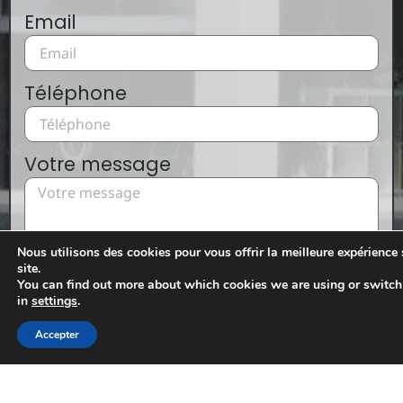
Email
Téléphone
Votre message
Nous utilisons des cookies pour vous offrir la meilleure expérience 
site.
You can find out more about which cookies we are using or switch
En cochant cette case, vous acceptez que vos
in
settings
.
informations soient utilisées par l'entreprise pour
traiter votre demande
Accepter
Envoyer