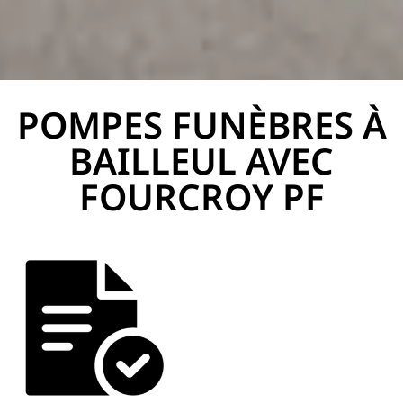
POMPES FUNÈBRES À
PF Fourcroy
BAILLEUL AVEC
FOURCROY PF