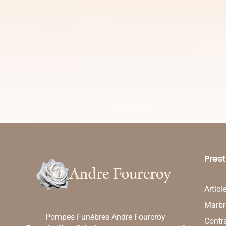
Prest
Articl
Marbre
Pompes Funèbres Andre Fourcroy
Contr