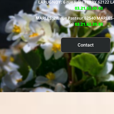
LAPUGNOY: 6 rue Jules FERRY 62122
Tel
03.21.62.60.03
MARLES: 28, rue Pasteur 62540 MARLES
Tel
03.21.62.39.93
Contact