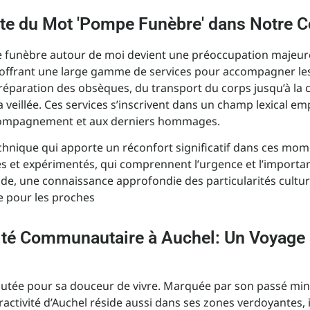
acte du Mot 'Pompe Funèbre' dans Notr
e funèbre autour de moi devient une préoccupation majeur
s, offrant une large gamme de services pour accompagner le
préparation des obsèques, du transport du corps jusqu’à la
la veillée. Ces services s’inscrivent dans un champ lexical em
accompagnement et aux derniers hommages.
nique qui apporte un réconfort significatif dans ces momen
s et expérimentés, qui comprennent l’urgence et l’importan
pide, une connaissance approfondie des particularités cultu
que pour les proches
alité Communautaire à Auchel: Un Voyage
éputée pour sa douceur de vivre. Marquée par son passé mini
ttractivité d’Auchel réside aussi dans ses zones verdoyante