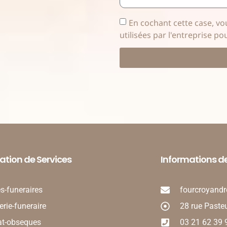
En cochant cette case, vo
utilisées par l'entreprise p
ation de Services
Informations d
es-funeraires
fourcroyandr
rie-funeraire
28 rue Paste
at-obseques
03 21 62 39 