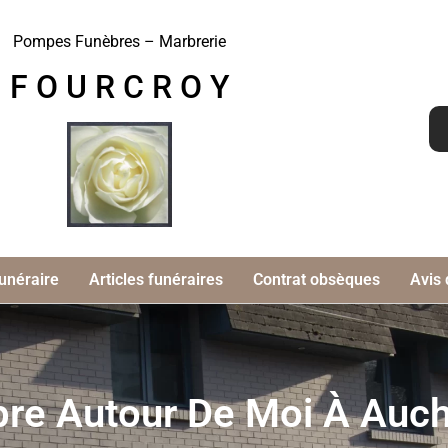
Pompes Funèbres – Marbrerie
F O U R C R O Y
unéraire
Articles funéraires
Contrat obsèques
Avis
re Autour De Moi À Auch