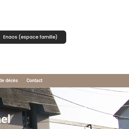
Enaos (espace famille)
 de décès
Contact
el